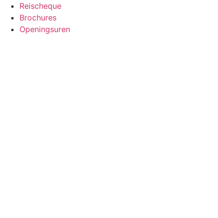
Spring
Reischeque
naar
Brochures
de
Openingsuren
inhoud